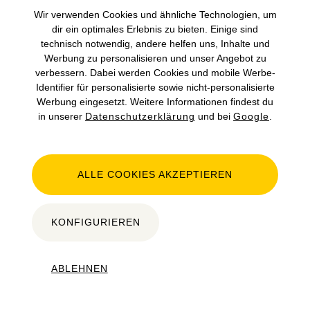
Bericht kaufen
Wir verwenden Cookies und ähnliche Technologien, um
Hilfe
dir ein optimales Erlebnis zu bieten. Einige sind
technisch notwendig, andere helfen uns, Inhalte und
Werbung zu personalisieren und unser Angebot zu
Infos
Partner
verbessern. Dabei werden Cookies und mobile Werbe-
FIN-Decoder
fahrzeugschein.de
Identifier für personalisierte sowie nicht-personalisierte
Werbung eingesetzt. Weitere Informationen findest du
Gebrauchtwagen-Check
carsale24
in unserer
Datenschutzerklärung
und bei
Google
.
Fahrzeugidentifikationsnummer
Folge uns
ALLE COOKIES AKZEPTIEREN
KONFIGURIEREN
AGB
DATENSCHUTZHINWEISE
ABLEHNEN
IMPRESSUM
COOKIE EINSTELLUNGEN
DATEN LÖSCHEN