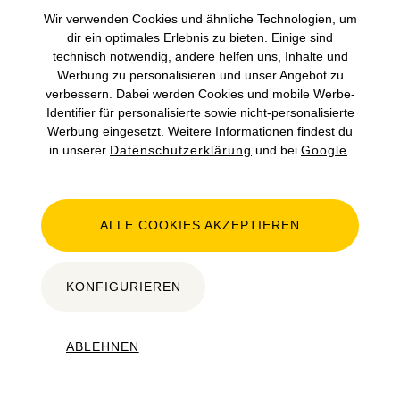
Der Gebrauchtwagenmarkt bietet eine große Auswahl
Wir verwenden Cookies und ähnliche Technologien, um
an Fahrzeugen, die oft zu attraktiven Preisen
dir ein optimales Erlebnis zu bieten. Einige sind
angeboten werden. Doch der Schein kann trügen:
technisch notwendig, andere helfen uns, Inhalte und
Werbung zu personalisieren und unser Angebot zu
Viele Gebrauchtwagen haben verborgene Mängel.
verbessern. Dabei werden Cookies und mobile Werbe-
Identifier für personalisierte sowie nicht-personalisierte
Werbung eingesetzt. Weitere Informationen findest du
in unserer
Datenschutzerklärung
und bei
Google
.
ALLE COOKIES AKZEPTIEREN
KONFIGURIEREN
ABLEHNEN
12.08.24